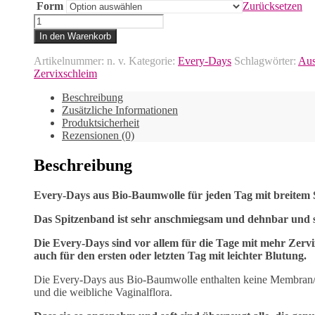
Form
Zurücksetzen
Every-
Days-
In den Warenkorb
Spitze
Menge
Artikelnummer:
n. v.
Kategorie:
Every-Days
Schlagwörter:
Aus
Zervixschleim
Beschreibung
Zusätzliche Informationen
Produktsicherheit
Rezensionen (0)
Beschreibung
Every-Days aus Bio-Baumwolle für jeden Tag mit breitem 
Das Spitzenband ist sehr anschmiegsam und dehnbar und 
Die Every-Days sind vor allem für die Tage mit mehr Zervi
auch für den ersten oder letzten Tag mit leichter Blutung.
Die Every-Days aus Bio-Baumwolle enthalten keine Membran/P
und die weibliche Vaginalflora.