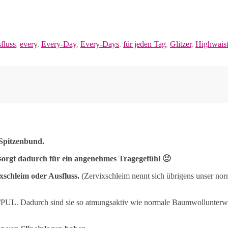
fluss
,
every
,
Every-Day
,
Every-Days
,
für jeden Tag
,
Glitzer
,
Highwais
Spitzenbund.
sorgt dadurch für ein angenehmes Tragegefühl 🙂
xschleim oder Ausfluss.
(Zervixschleim nennt sich übrigens unser nor
UL. Dadurch sind sie so atmungsaktiv wie normale Baumwollunterwäs