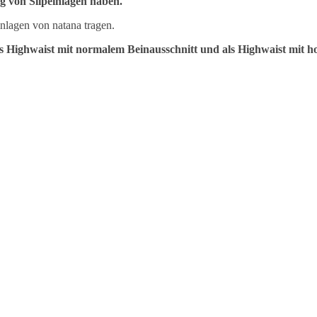
ug von Slipeinlagen haben.
agen von natana tragen.
als Highwaist mit normalem Beinausschnitt und als Highwaist mit h