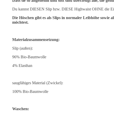
Dass sie so angenehm und soft sind überzeugt alle, die gen
Du kannst DIESEN Slip bzw. DIESE Highwaist OHNE die Einl
Die Höschen gibt es als Slips in normaler Leibhöhe sowie 
möchtest.
Materialzusammensetzung:
Slip (außen):
96% Bio-Baumwolle
4% Elasthan
saugfähiges Material (Zwickel):
100% Bio-Baumwolle
Waschen: