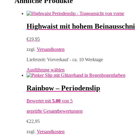
Ähnliche Produkte
Highwaist mit hohem Beinausschni
€
19,95
zzgl.
Versandkosten
Lieferzeit:
Vorverkauf - ca. 10 Werktage
Dieses
Ausführung wählen
Produkt
weist
mehrere
Rainbow – Periodenslip
Varianten
auf.
Bewertet mit
5.00
von 5
Die
Optionen
geprüfte Gesamtbewertungen
können
auf
€
22,95
der
Produktseite
zzgl.
Versandkosten
gewählt