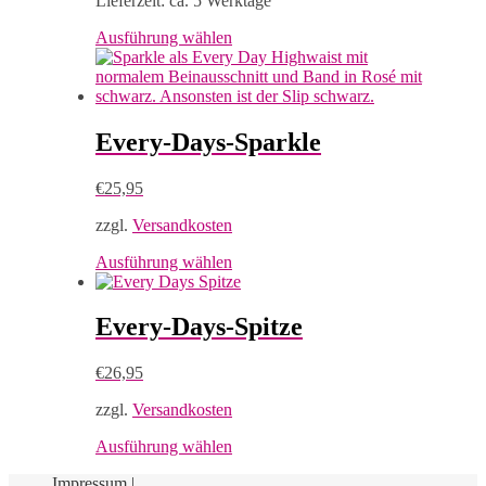
Lieferzeit:
ca. 5 Werktage
Dieses
Ausführung wählen
Produkt
weist
mehrere
Varianten
auf.
Every-Days-Sparkle
Die
Optionen
€
25,95
können
auf
zzgl.
Versandkosten
der
Produktseite
Dieses
Ausführung wählen
gewählt
Produkt
werden
weist
mehrere
Every-Days-Spitze
Varianten
auf.
€
26,95
Die
Optionen
zzgl.
Versandkosten
können
auf
Dieses
Ausführung wählen
der
Produkt
Produktseite
Impressum
|
weist